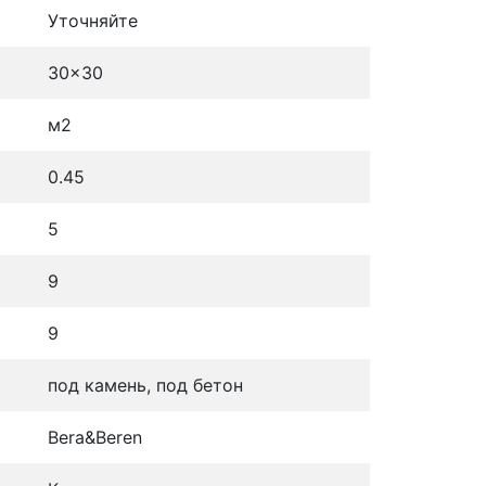
Уточняйте
30x30
м2
0.45
5
9
9
под камень, под бетон
Bera&Beren