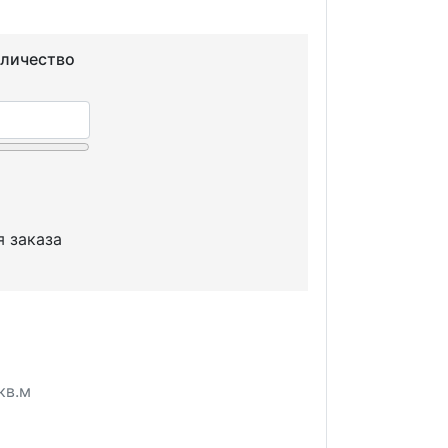
оличество
я заказа
кв.м