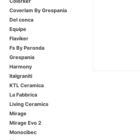
Colorker
Coverlam By Grespania
Del conca
Equipe
Flaviker
Fs By Peronda
Grespania
Harmony
Italgraniti
KTL Ceramica
La Fabbrica
Living Ceramics
Mirage
Mirage Evo 2
Monocibec