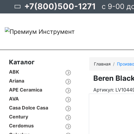
+7(800)500-1271
с 9-00 д
Каталог
Главная
Произво
ABK
Beren Blac
Ariana
APE Ceramica
Артикул: LV1044
AVA
Casa Dolce Casa
Century
Cerdomus