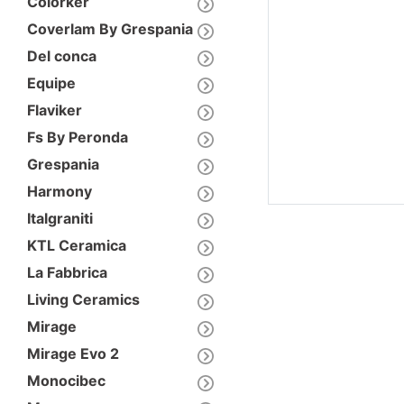
Colorker
Coverlam By Grespania
Del conca
Equipe
Flaviker
Fs By Peronda
Grespania
Harmony
Italgraniti
KTL Ceramica
La Fabbrica
Living Ceramics
Mirage
Mirage Evo 2
Monocibec