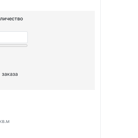
оличество
 заказа
кв.м