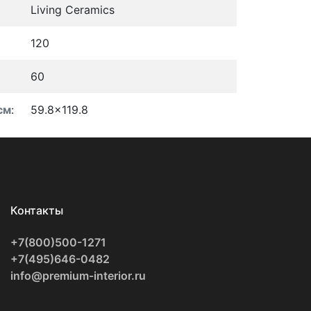
Living Ceramics
120
60
см
:
59.8x119.8
Контакты
+7(800)500-1271
+7(495)646-0482
info@premium-interior.ru