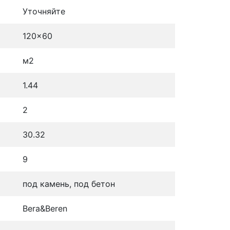
Уточняйте
120x60
м2
1.44
2
30.32
9
под камень, под бетон
Bera&Beren