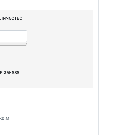
оличество
я заказа
кв.м