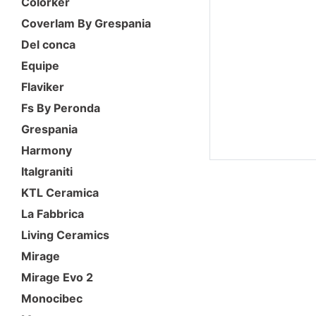
Colorker
Coverlam By Grespania
Del conca
Equipe
Flaviker
Fs By Peronda
Grespania
Harmony
Italgraniti
KTL Ceramica
La Fabbrica
Living Ceramics
Mirage
Mirage Evo 2
Monocibec