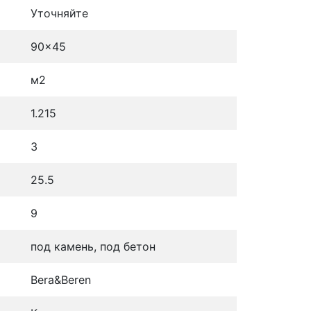
Уточняйте
90x45
м2
1.215
3
25.5
9
под камень, под бетон
Bera&Beren