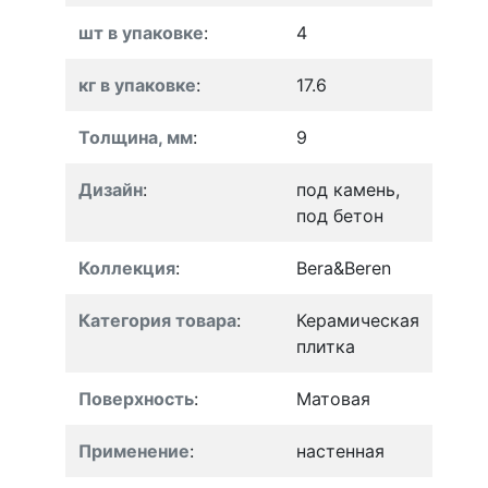
шт в упаковке
:
4
кг в упаковке
:
17.6
Толщина, мм
:
9
Дизайн
:
под камень,
под бетон
Коллекция
:
Bera&Beren
Категория товара
:
Керамическая
плитка
Поверхность
:
Матовая
Применение
:
настенная