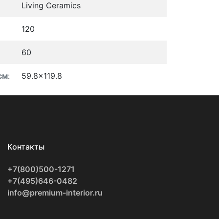
Living Ceramics
120
60
см
:
59.8x119.8
Контакты
+7(800)500-1271
+7(495)646-0482
info@premium-interior.ru