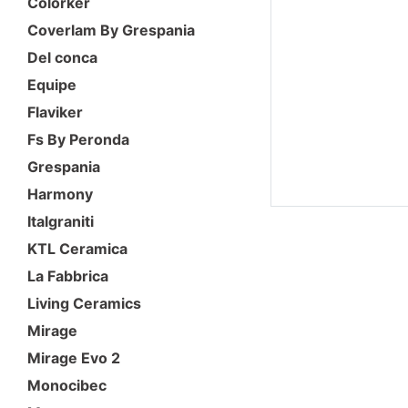
Colorker
Coverlam By Grespania
Del conca
Equipe
Flaviker
Fs By Peronda
Grespania
Harmony
Italgraniti
KTL Ceramica
La Fabbrica
Living Ceramics
Mirage
Mirage Evo 2
Monocibec