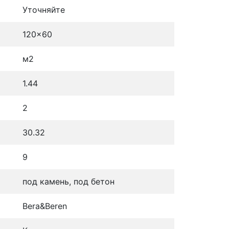
Уточняйте
120x60
м2
1.44
2
30.32
9
под камень, под бетон
Bera&Beren