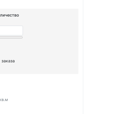
оличество
 заказа
кв.м