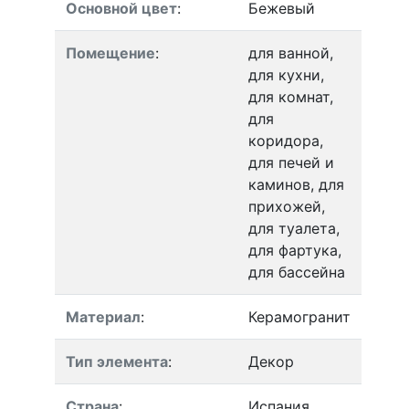
Основной цвет
:
Бежевый
Помещение
:
для ванной,
для кухни,
для комнат,
для
коридора,
для печей и
каминов, для
прихожей,
для туалета,
для фартука,
для бассейна
Материал
:
Керамогранит
Тип элемента
:
Декор
Страна
:
Испания