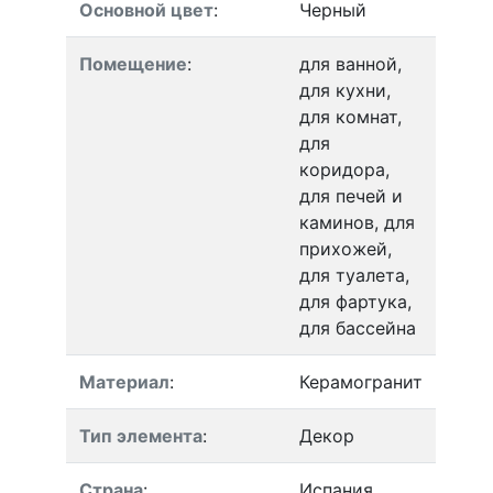
Основной цвет
:
Черный
Помещение
:
для ванной,
для кухни,
для комнат,
для
коридора,
для печей и
каминов, для
прихожей,
для туалета,
для фартука,
для бассейна
Материал
:
Керамогранит
Тип элемента
:
Декор
Страна
:
Испания