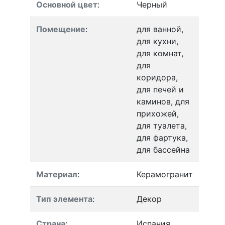
Основной цвет
:
Черный
Помещение
:
для ванной,
для кухни,
для комнат,
для
коридора,
для печей и
каминов, для
прихожей,
для туалета,
для фартука,
для бассейна
Материал
:
Керамогранит
Тип элемента
:
Декор
Страна
:
Испания