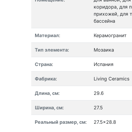
коридора, для п
прихожей, для т
бассейна
Материал
:
Керамогранит
Тип элемента
:
Мозаика
Страна
:
Испания
Фабрика
:
Living Ceramics
Длина, см
:
29.6
Ширина, см
:
27.5
Реальный размер, см
:
27.5x28.8