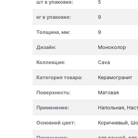
шт в упаковке
:
5
кг в упаковке
:
9
Толщина, мм
:
9
Дизайн
:
Моноколор
Коллекция
:
Cava
Категория товара
:
Керамогранит
Поверхность
:
Матовая
Применение
:
Напольная, Нас
Основной цвет
:
Коричневый, Ш
Помещение
:
для ванной, для