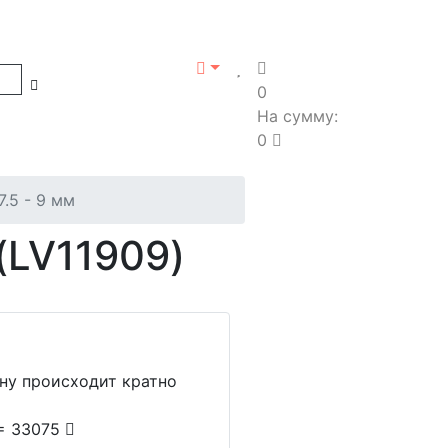
0
На сумму:
0
7.5 - 9 мм
 (LV11909)
ину происходит кратно
 = 33075