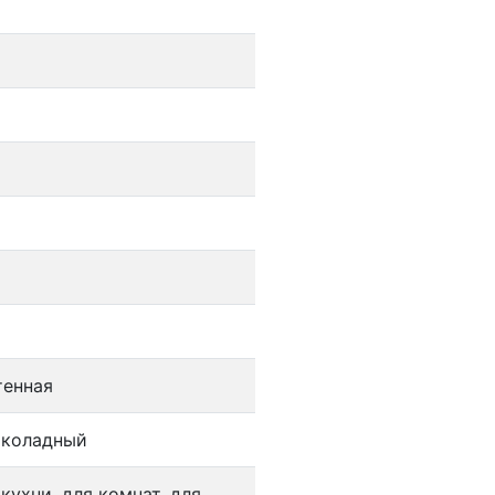
тенная
околадный
 кухни, для комнат, для