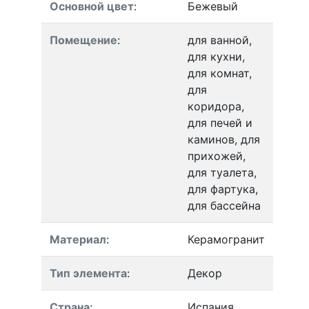
Основной цвет
:
Бежевый
Помещение
:
для ванной,
для кухни,
для комнат,
для
коридора,
для печей и
каминов, для
прихожей,
для туалета,
для фартука,
для бассейна
Материал
:
Керамогранит
Тип элемента
:
Декор
Страна
:
Испания