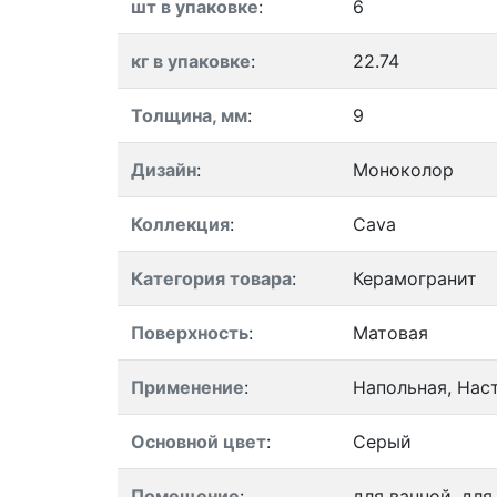
шт в упаковке
:
6
кг в упаковке
:
22.74
Толщина, мм
:
9
Дизайн
:
Моноколор
Коллекция
:
Cava
Категория товара
:
Керамогранит
Поверхность
:
Матовая
Применение
:
Напольная, Нас
Основной цвет
:
Серый
Помещение
:
для ванной, для