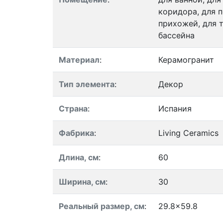
коридора, для п
прихожей, для т
бассейна
Материал
:
Керамогранит
Тип элемента
:
Декор
Страна
:
Испания
Фабрика
:
Living Ceramics
Длина, см
:
60
Ширина, см
:
30
Реальный размер, см
:
29.8x59.8