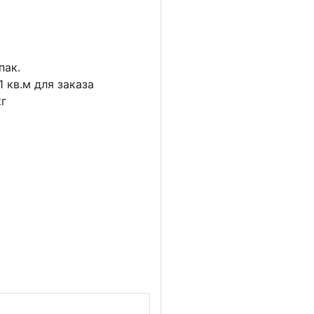
пак.
1
кв.м для заказа
г