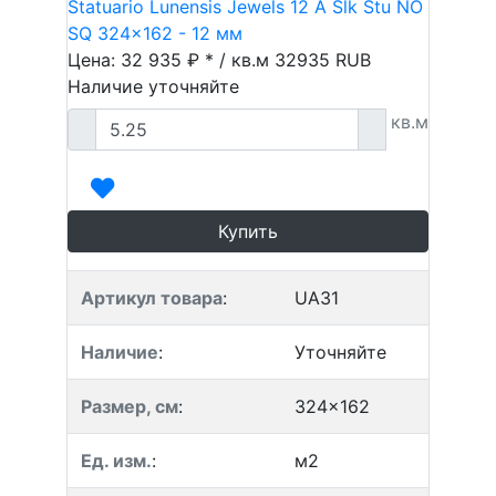
Statuario Lunensis Jewels 12 A Slk Stu NO
SQ 324x162 - 12 мм
Цена: 32 935 ₽ * / кв.м
32935
RUB
Наличие уточняйте
кв.м
Купить
Артикул товара
:
UA31
Наличие
:
Уточняйте
Размер, см
:
324x162
Ед. изм.
:
м2