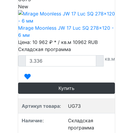
New
Mirage Moonless JW 17 Luc SQ 278x120 -
6 мм
Цена: 10 962 ₽ * / кв.м
10962
RUB
Складская программа
кв.м
Купить
Артикул товара
:
UG73
Наличие
:
Складская
программа