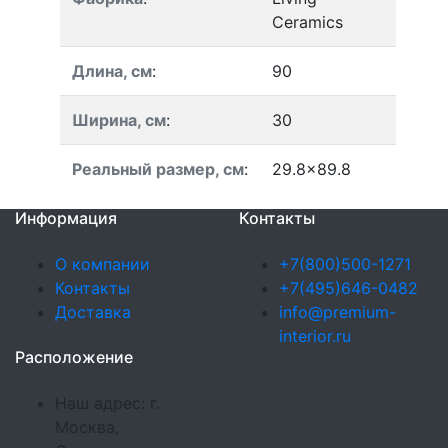
Ceramics
Длина, см
:
90
Ширина, см
:
30
Реальный размер, см
:
29.8x89.8
Информация
Контакты
О компании
+7(800)500-1271
Контакты
+7(495)646-0482
Доставка
info@premium-
interior.ru
Расположение
Наш адрес: г.
Москва,