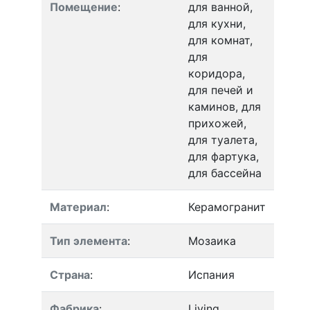
Помещение
:
для ванной,
для кухни,
для комнат,
для
коридора,
для печей и
каминов, для
прихожей,
для туалета,
для фартука,
для бассейна
Материал
:
Керамогранит
Тип элемента
:
Мозаика
Страна
:
Испания
Фабрика
:
Living