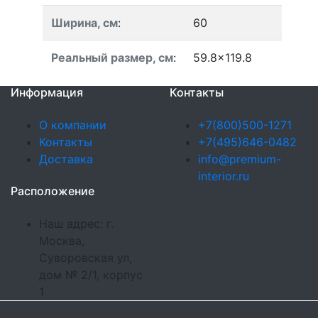
Ширина, см
:
60
Реальный размер, см
:
59.8x119.8
Информация
Контакты
О компании
+7(800)500-1271
Контакты
+7(495)646-0482
Доставка
info@premium-
interior.ru
Расположение
Наш адрес: г.
Москва,
Суворовская ул,
дом № 2/1, корпус
1