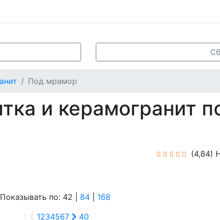
Сб
анит
Под мрамор
тка и керамогранит п
(4,84)
Н
азывать по: 42 |
84
|
168
1
1
2
3
4
5
6
7
40