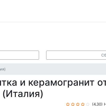
Сб
лия)
тка и керамогранит о
i (Италия)
(4,30)
Н