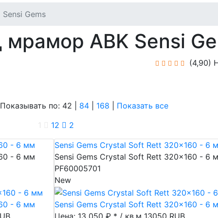
Sensi Gems
д мрамор ABK Sensi G
(4,90)
Н
азывать по: 42 |
84
|
168
|
Показать все
1
1
2
2
60 - 6 мм
Sensi Gems Crystal Soft Rett 320x160 - 6 
60 - 6 мм
Sensi Gems Crystal Soft Rett 320x160 - 6 
PF60005701
New
60 - 6 мм
Sensi Gems Crystal Soft Rett 320x160 - 6 
UB
Цена: 13 050 ₽ * / кв.м
13050
RUB