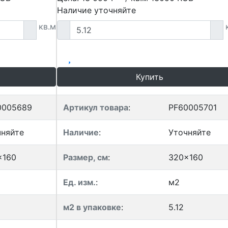
Наличие уточняйте
кв.м
Купить
0005689
Артикул товара
:
PF60005701
чняйте
Наличие
:
Уточняйте
x160
Размер, см
:
320x160
Ед. изм.
:
м2
м2 в упаковке
:
5.12