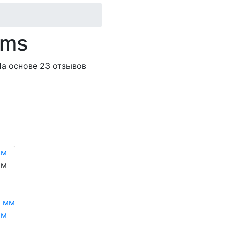
ems
а основе 23 отзывов
мм
мм
мм