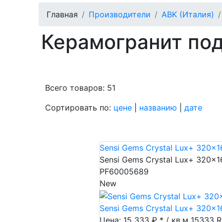
Главная
Производители
ABK (Италия)
Керамогранит по
Всего товаров: 51
Сортировать по:
цене
|
названию
|
дате
Пок
Sensi Gems Crystal Lux+ 320x1
Sensi Gems Crystal Lux+ 320x1
PF60005689
New
Sensi Gems Crystal Lux+ 320x1
Цена: 15 333 ₽ * / кв.м
15333
R