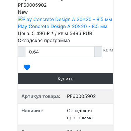
PF60005902
New
Play Concrete Design A 20x20 - 8.5 мм
Цена: 5 496 ₽ * / кв.м
5496
RUB
Складская программа
кв.м
Купить
Артикул товара
:
PF60005902
Наличие
:
Складская
программа