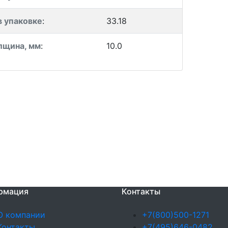
в упаковке
:
33.18
лщина, мм
:
10.0
рмация
Контакты
О компании
+7(800)500-1271
Контакты
+7(495)646-0482