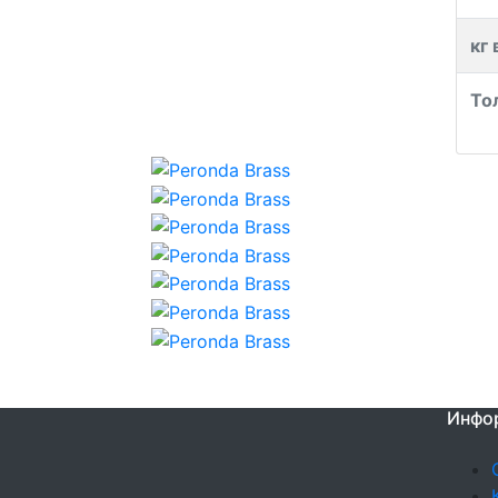
кг 
То
Инфо