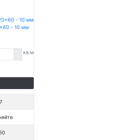
x60 - 10 мм
кв.м
7
няйте
60