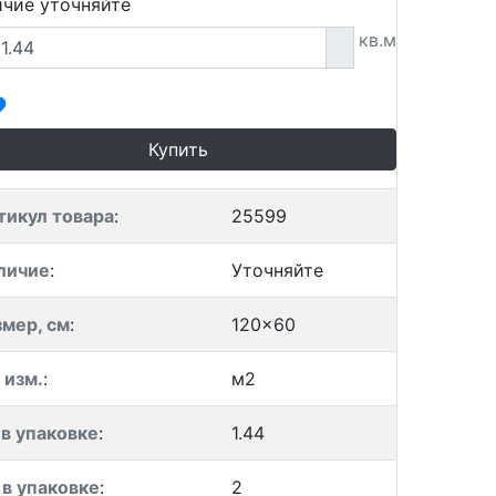
чие уточняйте
кв.м
Купить
тикул товара
:
25599
личие
:
Уточняйте
змер, см
:
120x60
 изм.
:
м2
 в упаковке
:
1.44
 в упаковке
:
2