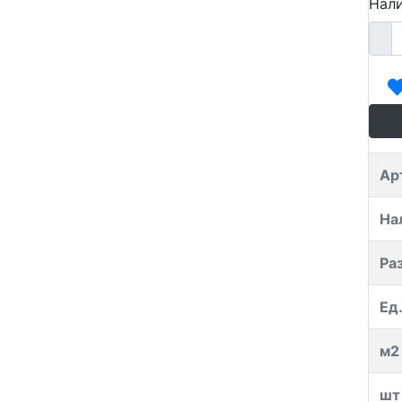
Нали
Ар
На
Ра
Ед.
м2
шт