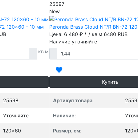
25597
New
72 120x60 - 10 мм
Peronda Brass Cloud NT/R BN-72 120
UB
Цена: 6 480 ₽ * / кв.м
6480
RUB
Наличие уточняйте
кв.м
Купить
25598
Артикул товара
:
2559
Уточняйте
Наличие
:
Уточ
120x60
Размер, см
:
120x