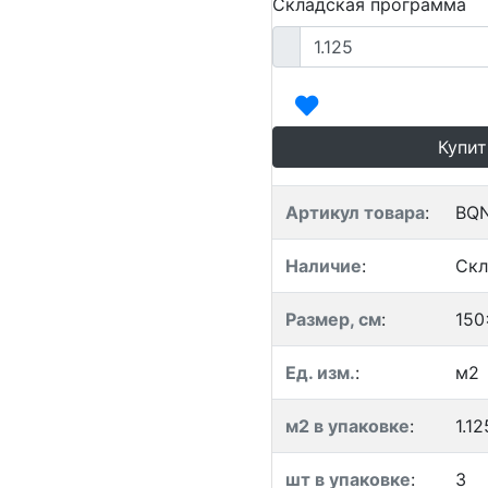
Складская программа
Купит
Артикул товара
:
BQ
Наличие
:
Скл
Размер, см
:
150
Ед. изм.
:
м2
м2 в упаковке
:
1.12
шт в упаковке
:
3