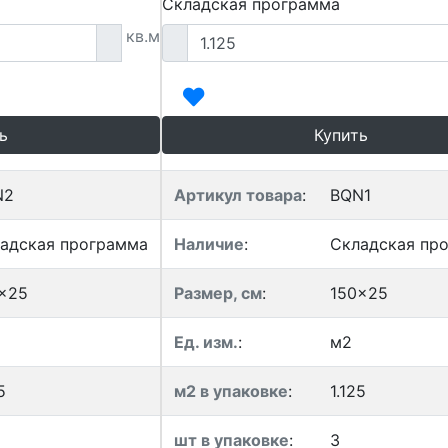
Складская программа
кв.м
ь
Купить
N2
Артикул товара
:
BQN1
адская программа
Наличие
:
Складская пр
x25
Размер, см
:
150x25
Ед. изм.
:
м2
5
м2 в упаковке
:
1.125
шт в упаковке
:
3