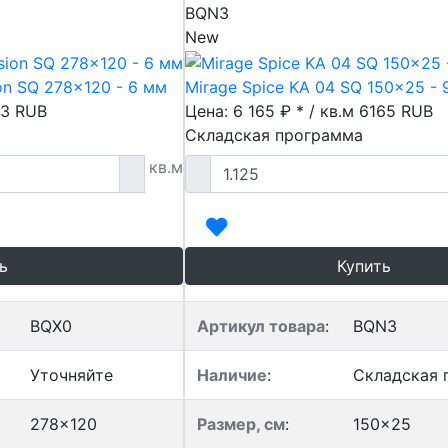
BQN3
New
on SQ 278x120 - 6 мм
Mirage Spice KA 04 SQ 150x25 - 
53
RUB
Цена: 6 165 ₽ * / кв.м
6165
RUB
Складская программа
кв.м
ь
Купить
BQX0
Артикул товара
:
BQN3
Уточняйте
Наличие
:
Складская 
278x120
Размер, см
:
150x25