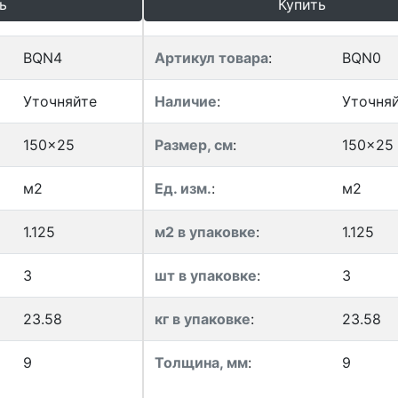
ь
Купить
BQN4
Артикул товара
:
BQN0
Уточняйте
Наличие
:
Уточня
150x25
Размер, см
:
150x25
м2
Ед. изм.
:
м2
1.125
м2 в упаковке
:
1.125
3
шт в упаковке
:
3
23.58
кг в упаковке
:
23.58
9
Толщина, мм
:
9