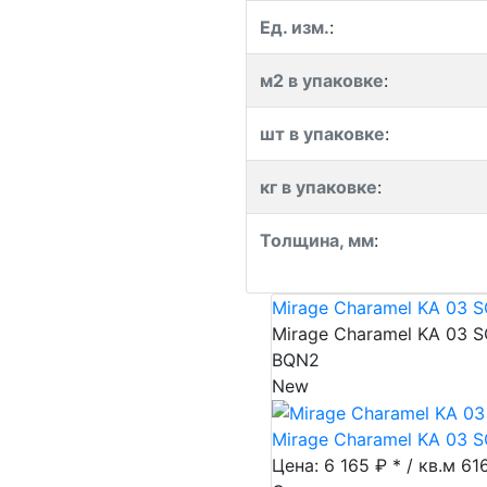
Ед. изм.
:
м2 в упаковке
:
шт в упаковке
:
кг в упаковке
:
Толщина, мм
:
Mirage Charamel KA 03 S
Mirage Charamel KA 03 S
BQN2
New
Mirage Charamel KA 03 S
Цена: 6 165 ₽ * / кв.м
61