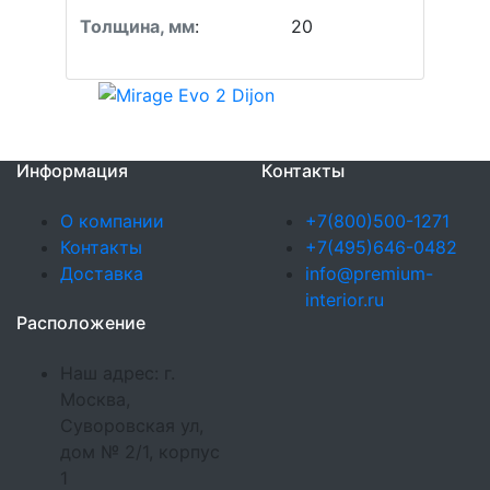
Толщина, мм
:
20
Информация
Контакты
О компании
+7(800)500-1271
Контакты
+7(495)646-0482
Доставка
info@premium-
interior.ru
Расположение
Наш адрес: г.
Москва,
Суворовская ул,
дом № 2/1, корпус
1