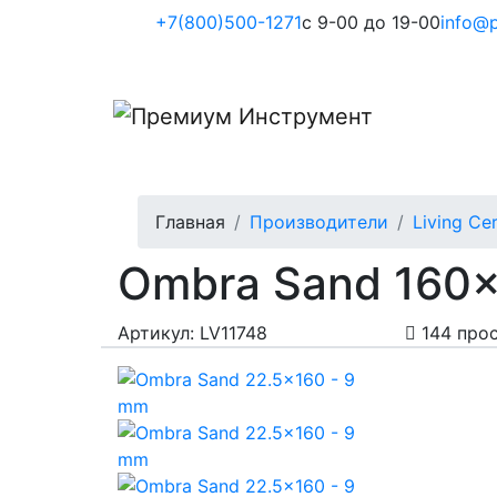
+7(800)500-1271
с 9-00 до 19-00
info@p
Главная
Производители
Living Ce
Ombra Sand 160x2
Артикул: LV11748
144 про