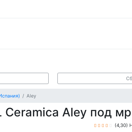
Сб
Испания)
Aley
 Ceramica Aley под м
(4,30)
Н