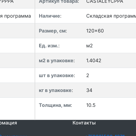
YPPPA
Артикул товара
:
CAS1ALEYCPPA
я программа
Наличие
:
Складская програм
Размер, см
:
120x60
Ед. изм.
:
м2
м2 в упаковке
:
1.4042
шт в упаковке
:
2
кг в упаковке
:
34
Толщина, мм
:
10.5
рмация
Контакты