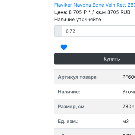
Flaviker Navona Bone Vein Rett 2
Цена: 8 705 ₽ * / кв.м
8705
RUB
Наличие уточняйте
Купить
Артикул товара
:
PF60
Наличие
:
Уточ
Размер, см
:
280x
Ед. изм.
:
м2