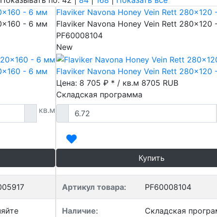
азывать по: 42 |
84
|
168
|
Показать все
0x160 - 6 мм
Flaviker Navona Honey Vein Rett 280x120 
0x160 - 6 мм
Flaviker Navona Honey Vein Rett 280x120 
PF60008104
New
0x160 - 6 мм
Flaviker Navona Honey Vein Rett 280x120 
Цена: 8 705 ₽ * / кв.м
8705
RUB
Складская программа
кв.м
Купить
005917
Артикул товара
:
PF60008104
няйте
Наличие
:
Складская прогр