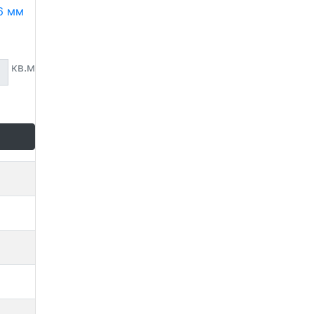
 6 мм
кв.м