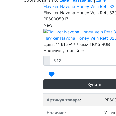
Сортировать по:
цене
|
названию
|
дате
Пок
Flaviker Navona Honey Vein Rett 32
Flaviker Navona Honey Vein Rett 32
PF60005917
New
Flaviker Navona Honey Vein Rett 32
Цена: 11 615 ₽ * / кв.м
11615
RUB
Наличие уточняйте
Купить
Артикул товара
:
PF60
Наличие
:
Уточ