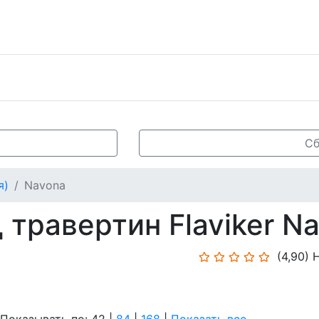
Сб
я)
Navona
 травертин Flaviker N
(4,90)
Н