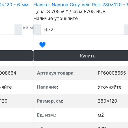
80x120 - 6 мм
Flaviker Navona Grey Vein Rett 280x120 -
Цена: 8 705 ₽ * / кв.м
8705
RUB
Наличие уточняйте
кв.м
Купить
008664
Артикул товара
:
PF60008665
няйте
Наличие
:
Уточняйте
120
Размер, см
:
280x120
Ед. изм.
:
м2