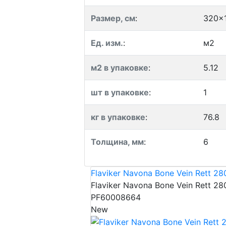
Размер, см
:
320x
Ед. изм.
:
м2
м2 в упаковке
:
5.12
шт в упаковке
:
1
кг в упаковке
:
76.8
Толщина, мм
:
6
Flaviker Navona Bone Vein Rett 2
Flaviker Navona Bone Vein Rett 2
PF60008664
New