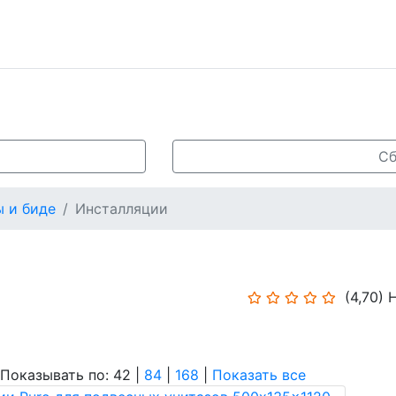
Сб
ы и биде
Инсталляции
(4,70)
Н
азывать по: 42 |
84
|
168
|
Показать все