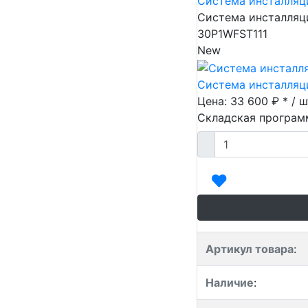
Система инсталляци
Система инсталляци
30P1WFST111
New
Система инсталляци
Цена: 33 600 ₽ * / ш
Складская програм
Артикул товара
:
Наличие
: