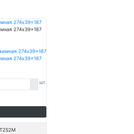
имная 274x39x187
имная 274x39x187
имная 274x39x187
шт.
T2S2M