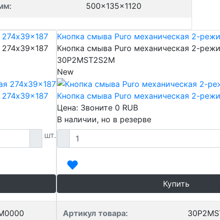
 мм
:
500x135x1120
 274x39x187
Кнопка смыва Puro механическая 2-реж
 274x39x187
Кнопка смыва Puro механическая 2-реж
30P2MST2S2M
New
 274x39x187
Кнопка смыва Puro механическая 2-реж
Цена: Звоните
0
RUB
В наличии, но в резерве
шт.
Купить
M0000
Артикул товара
:
30P2MS