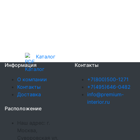
Каталог
Информация
Контакты
О компании
+7(800)500-1271
Контакты
+7(495)646-0482
Доставка
info@premium-
interior.ru
Расположение
Наш адрес: г.
Москва,
Суворовская ул,