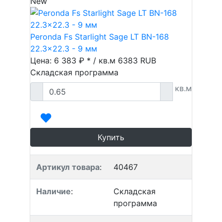
New
Peronda Fs Starlight Sage LT BN-168
22.3x22.3 - 9 мм
Цена: 6 383 ₽ * / кв.м
6383
RUB
Складская программа
кв.м
Купить
Артикул товара
:
40467
Наличие
:
Складская
программа