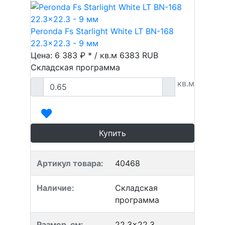
Peronda Fs Starlight White LT BN-168
22.3x22.3 - 9 мм
Цена: 6 383 ₽ * / кв.м
6383
RUB
Складская программа
кв.м
Купить
Артикул товара
:
40468
Наличие
:
Складская
программа
Размер, см
:
22.3x22.3