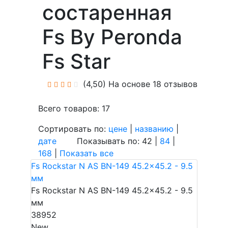
состаренная
Fs By Peronda
Fs Star
(4,50)
На основе 18 отзывов
Всего товаров: 17
Сортировать по:
цене
|
названию
|
дате
Показывать по: 42 |
84
|
168
|
Показать все
Fs Rockstar N AS BN-149 45.2x45.2 - 9.5
мм
Fs Rockstar N AS BN-149 45.2x45.2 - 9.5
мм
38952
New