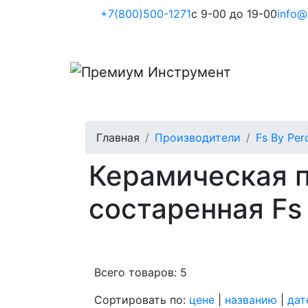
+7(800)500-1271
с 9-00 до 19-00
info@
Главная
Производители
Fs By Per
Керамическая п
состаренная Fs 
Всего товаров: 5
Сортировать по:
цене
|
названию
|
дат