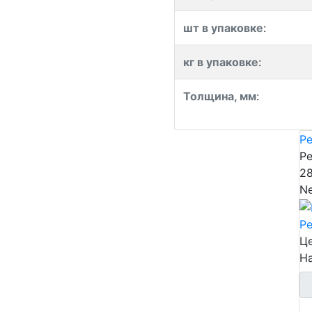
шт в упаковке
:
кг в упаковке
:
Толщина, мм
:
Pe
Pe
2
N
Pe
Це
Н