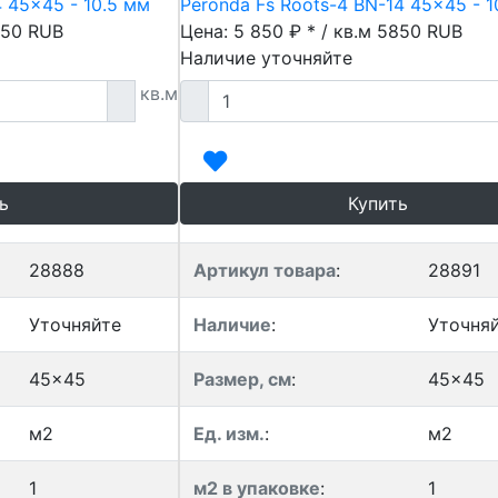
4 45x45 - 10.5 мм
Peronda Fs Roots-4 BN-14 45x45 - 1
50
RUB
Цена: 5 850 ₽ * / кв.м
5850
RUB
Наличие уточняйте
кв.м
ь
Купить
28888
Артикул товара
:
28891
Уточняйте
Наличие
:
Уточня
45x45
Размер, см
:
45x45
м2
Ед. изм.
:
м2
1
м2 в упаковке
:
1