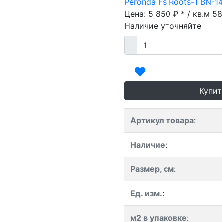
Peronda Fs Roots-1 BN-1
Цена: 5 850 ₽ * / кв.м
58
Наличие уточняйте
Купит
Артикул товара
:
Наличие
:
Размер, см
:
Ед. изм.
:
м2 в упаковке
: