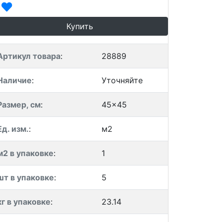
Купить
Артикул товара
:
28889
Наличие
:
Уточняйте
Размер, см
:
45x45
Ед. изм.
:
м2
м2 в упаковке
:
1
шт в упаковке
:
5
кг в упаковке
:
23.14