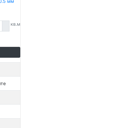
0.5 мм
кв.м
йте