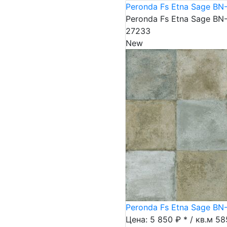
Peronda Fs Etna Sage BN
Peronda Fs Etna Sage BN
27233
New
Peronda Fs Etna Sage BN
Цена: 5 850 ₽ * / кв.м
58