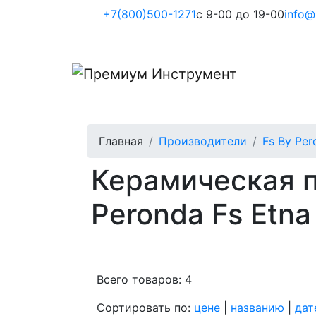
+7(800)500-1271
с 9-00 до 19-00
info@
Главная
Производители
Fs By Per
Керамическая п
Peronda Fs Etna
Всего товаров: 4
Сортировать по:
цене
|
названию
|
дат