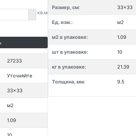
Размер, см
:
33x33
кв.м
Ед. изм.
:
м2
м2 в упаковке
:
1.09
ь
шт в упаковке
:
10
27233
кг в упаковке
:
21.39
Уточняйте
Толщина, мм
:
9.5
33x33
м2
1.09
10