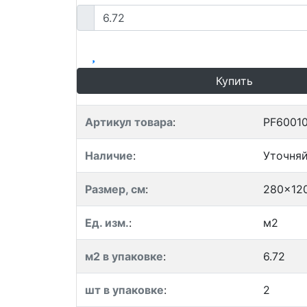
Купить
Артикул товара
:
PF6001
Наличие
:
Уточня
Размер, см
:
280x12
Ед. изм.
:
м2
м2 в упаковке
:
6.72
шт в упаковке
:
2