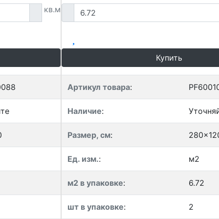
кв.м
Купить
0088
Артикул товара
:
PF6001
йте
Наличие
:
Уточня
0
Размер, см
:
280x12
Ед. изм.
:
м2
м2 в упаковке
:
6.72
шт в упаковке
:
2