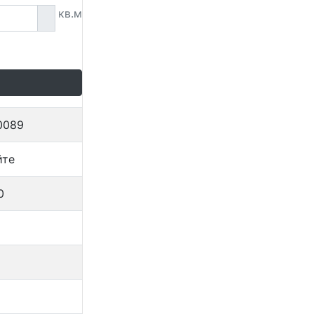
кв.м
0089
йте
0