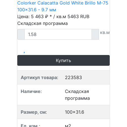
Colorker Calacatta Gold White Brillo M-75
100x31.6 - 9.7 мм
Цена: 5 463 ₽ * / кв.м
5463
RUB
Складская программа
кв.м
Купить
Артикул товара
:
223583
Наличие
:
Складская
программа
Размер, см
:
100x31.6
Ед. изм.
:
м2