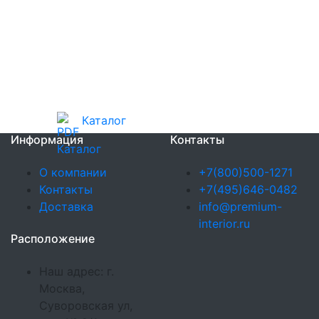
Каталог
Информация
Контакты
О компании
+7(800)500-1271
Контакты
+7(495)646-0482
Доставка
info@premium-
interior.ru
Расположение
Наш адрес: г.
Москва,
Суворовская ул,