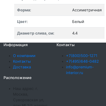
Форма
:
Ассиметричная
Цвет
:
Белый
Диаметр слива, см
:
4.4
Информация
Контакты
О компании
+7(800)500-1271
Контакты
+7(495)646-0482
Доставка
info@premium-
interior.ru
Расположение
Наш адрес: г.
Москва,
Суворовская ул,
дом № 2/1, корпус